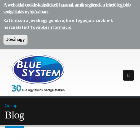
A weboldal cookie-kat(sütiket) használ, amik segítenek a lehető legjobb
szolgáltatás nyújtásában.
Kattintson a Jóváhagy gombra, ha elfogadja a cookie-k
További információ
használatát!
Jóváhagy
Címlap
Blog