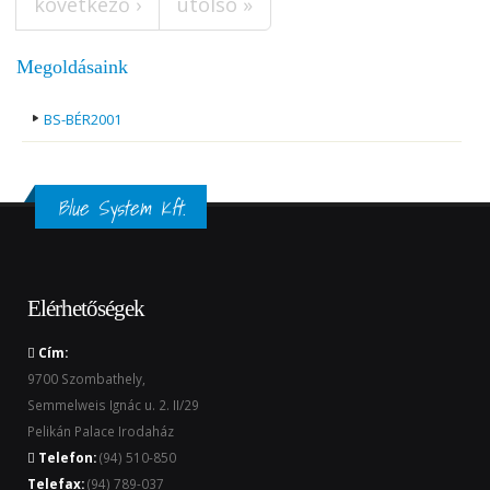
következő ›
utolsó »
Megoldásaink
BS-BÉR2001
Blue System Kft.
Elérhetőségek
Cím:
9700 Szombathely,
Semmelweis Ignác u. 2. II/29
Pelikán Palace Irodaház
Telefon:
(94) 510-850
Telefax:
(94) 789-037