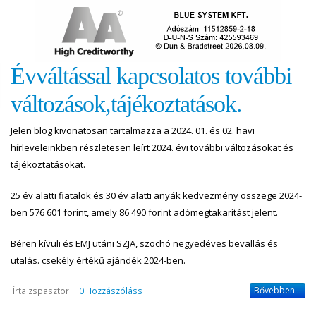
Évváltással kapcsolatos további
változások,tájékoztatások.
Jelen blog kivonatosan tartalmazza a 2024. 01. és 02. havi
hírleveleinkben részletesen leírt 2024. évi további változásokat és
tájékoztatásokat.
25 év alatti fiatalok és 30 év alatti anyák kedvezmény összege 2024-
ben 576 601 forint, amely 86 490 forint adómegtakarítást jelent.
Béren kívüli és EMJ utáni SZJA, szochó negyedéves bevallás és
utalás. csekély értékű ajándék 2024-ben.
Bővebben...
Írta
zspasztor
0 Hozzászóláss