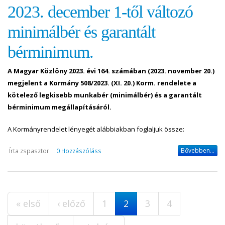
2023. december 1-től változó
minimálbér és garantált
bérminimum.
A Magyar Közlöny 2023. évi 164. számában (2023. november 20.)
megjelent a Kormány 508/2023. (XI. 20.) Korm. rendelete a
kötelező legkisebb munkabér (minimálbér) és a garantált
bérminimum megállapításáról.
A Kormányrendelet lényegét alábbiakban foglaljuk össze:
Bővebben...
Írta
zspasztor
0 Hozzászóláss
Oldalak
« első
‹ előző
1
2
3
4